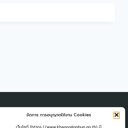
ผู้เยี่่ยมชมเว็บไซต์
จัดการ การอนุญาตใช้งาน Cookies
ผู้เยี่ยมชม :
32
am
เว็บไซต์ (https://www.khaonoilopburi.go.th) มี