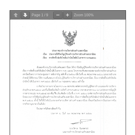
Page
1
/
9
Zoom
100%