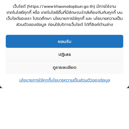
08:30 -16:30 น.
เว็บไซต์ (https://www.khaonoilopburi.go.th) มีการใช้งาน
เทคโนโลยีคุกกี้ หรือ เทคโนโลยีอื่นที่มีลักษณะใกล้เคียงกันกับคุกกี้ บน
เว็บไซต์ของเรา โปรดศึกษา นโยบายการใช้คุกกี้ และ นโยบายความเป็น
โทรศัพท์/โทรสาร
ส่วนตัวของข้อมูล ก่อนใช้บริการเว็บไซต์ ได้ที่ลิงค์ด้านล่าง
036-788602
ยอมรับ
อีเมล
6161002@dla.go.th
ปฏิเสธ
saraban_06161002@dla.go.th
saraban@khaonoilopburi.go.th
2
ดูรายละเอียด
ติดต่อ อบต.เขาน้อย
SOCIAL NETWORK
นโยบายการใช้คุกกี้
นโยบายความเป็นส่วนตัวของข้อมูล
Open c
Facebook
X
Instagram
ผู้เยี่่ยมชมเว็บไซต์
ผู้เยี่ยมชม :
49
Login