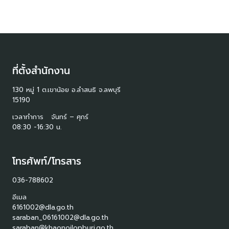
ที่ตั้งสำนักงาน
130 หมู่ 1 ต.เขาน้อย อ.ลำสนธิ จ.ลพบุรี
15190
เวลาทำการ จันทร์ – ศุกร์
08:30 -16:30 น.
โทรศัพท์/โทรสาร
036-788602
อีเมล
6161002@dla.go.th
saraban_06161002@dla.go.th
saraban@khaonoilopburi.go.th