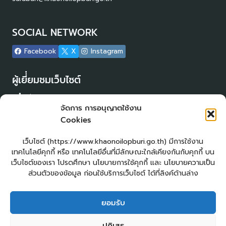
SOCIAL NETWORK
Facebook
X
Instagram
ผู้เยี่่ยมชมเว็บไซต์
ผู้เยี่ยมชม :
17
จัดการ การอนุญาตใช้งาน
Login
Cookies
เข้าสู่ระบบ
แผนผังเว็บไซต์
เว็บไซต์ (https://www.khaonoilopburi.go.th) มีการใช้งาน
จัดทำเว็บไซต์
เทคโนโลยีคุกกี้ หรือ เทคโนโลยีอื่นที่มีลักษณะใกล้เคียงกันกับคุกกี้ บน
LopburiWebDesign.com
เว็บไซต์ของเรา โปรดศึกษา นโยบายการใช้คุกกี้ และ นโยบายความเป็น
ส่วนตัวของข้อมูล ก่อนใช้บริการเว็บไซต์ ได้ที่ลิงค์ด้านล่าง
ยื่นแบบคำร้องทั่วไปออนไลน์
ร้องเรียน – ร้องทุกข์ ให้คำแนะนำ ข้อเสนอแนะ
ยอมรับ
แจ้งเรื่องร้องเรียนการทุจริต
E – Service
ปฏิเสธ
ศูนย์ข้อมูลข่าวสาร อบต.เขาน้อย
คู่มือประชาชน