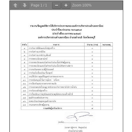
Page
1
/
1
Zoom
100%