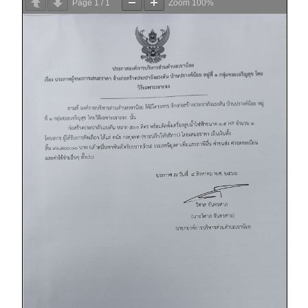
Page
1
/
1
Zoom
100%