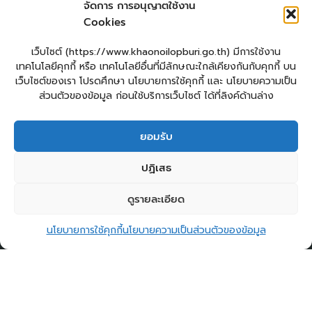
จัดการ การอนุญาตใช้งาน
Login
Cookies
เข้าสู่ระบบ
แผนผังเว็บไซต์
เว็บไซต์ (https://www.khaonoilopburi.go.th) มีการใช้งาน
จัดทำเว็บไซต์
เทคโนโลยีคุกกี้ หรือ เทคโนโลยีอื่นที่มีลักษณะใกล้เคียงกันกับคุกกี้ บน
LopburiWebDesign.com
เว็บไซต์ของเรา โปรดศึกษา นโยบายการใช้คุกกี้ และ นโยบายความเป็น
ส่วนตัวของข้อมูล ก่อนใช้บริการเว็บไซต์ ได้ที่ลิงค์ด้านล่าง
ยื่นแบบคำร้องทั่วไปออนไลน์
ร้องเรียน – ร้องทุกข์ ให้คำแนะนำ ข้อเสนอแนะ
ยอมรับ
แจ้งเรื่องร้องเรียนการทุจริต
E – Service
ปฏิเสธ
ศูนย์ข้อมูลข่าวสาร อบต.เขาน้อย
คู่มือประชาชน
2
กระดานสนทนา
ติดต่อ อบต.
ดูรายละเอียด
ติดต่อ อบต.เขาน้อย
Open
Copyright © 2026 องค์การบริหารส่วนตำบลเขาน้อย
นโยบายการใช้คุกกี้
นโยบายความเป็นส่วนตัวของข้อมูล