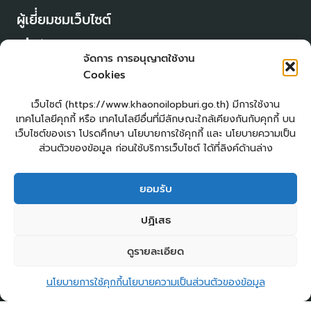
ผู้เยี่่ยมชมเว็บไซต์
ผู้เยี่ยมชม :
17
จัดการ การอนุญาตใช้งาน
Login
Cookies
เข้าสู่ระบบ
แผนผังเว็บไซต์
เว็บไซต์ (https://www.khaonoilopburi.go.th) มีการใช้งาน
จัดทำเว็บไซต์
เทคโนโลยีคุกกี้ หรือ เทคโนโลยีอื่นที่มีลักษณะใกล้เคียงกันกับคุกกี้ บน
LopburiWebDesign.com
เว็บไซต์ของเรา โปรดศึกษา นโยบายการใช้คุกกี้ และ นโยบายความเป็น
ส่วนตัวของข้อมูล ก่อนใช้บริการเว็บไซต์ ได้ที่ลิงค์ด้านล่าง
ยื่นแบบคำร้องทั่วไปออนไลน์
ร้องเรียน – ร้องทุกข์ ให้คำแนะนำ ข้อเสนอแนะ
ยอมรับ
แจ้งเรื่องร้องเรียนการทุจริต
E – Service
ปฏิเสธ
ศูนย์ข้อมูลข่าวสาร อบต.เขาน้อย
คู่มือประชาชน
2
กระดานสนทนา
ติดต่อ อบต.
ดูรายละเอียด
ติดต่อ อบต.เขาน้อย
Open
Copyright © 2026 องค์การบริหารส่วนตำบลเขาน้อย
นโยบายการใช้คุกกี้
นโยบายความเป็นส่วนตัวของข้อมูล