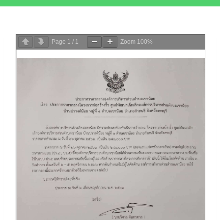
Page
1
/
1
Zoom
100%