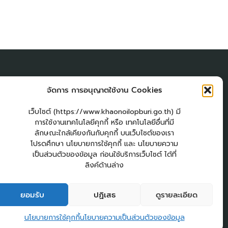
ผู้เยี่่ยมชมเว็บไซต์
จัดการ การอนุญาตใช้งาน Cookies
ผู้เยี่ยมชม :
15
am
เว็บไซต์ (https://www.khaonoilopburi.go.th) มี
Login
การใช้งานเทคโนโลยีคุกกี้ หรือ เทคโนโลยีอื่นที่มี
เข้าสู่ระบบ
ลักษณะใกล้เคียงกันกับคุกกี้ บนเว็บไซต์ของเรา
โปรดศึกษา นโยบายการใช้คุกกี้ และ นโยบายความ
แผนผังเว็บไซต์
เป็นส่วนตัวของข้อมูล ก่อนใช้บริการเว็บไซต์ ได้ที่
จัดทำเว็บไซต์
ลิงค์ด้านล่าง
LopburiWebDesign.com
วสาร อบต.เขาน้อย
คู่มือประชาชน
กระดานสนทนา
ติดต่อ อบต.
ยอมรับ
ปฏิเสธ
ดูรายละเอียด
2
ติดต่อ อบต.เขาน้อย
นโยบายการใช้คุกกี้
นโยบายความเป็นส่วนตัวของข้อมูล
Open c