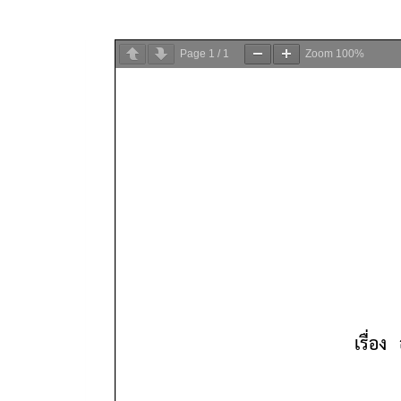
Page
1
/
1
Zoom
100%