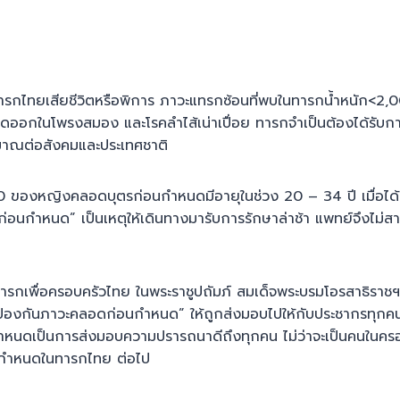
กไทยเสียชีวิตหรือพิการ ภาวะแทรกซ้อนที่พบในทารกน้ำหนัก<2,000
ดออกในโพรงสมอง และโรคลำไส้เน่าเปื่อย ทารกจำเป็นต้องได้รับกา
ะมาณต่อสังคมและประเทศชาติ
0 ของหญิงคลอดบุตรก่อนกำหนดมีอายุในช่วง 20 – 34 ปี เมื่อไ
รรภ์ก่อนกำหนด” เป็นเหตุให้เดินทางมารับการรักษาล่าช้า แพทย์จึงไ
ารกเพื่อครอบครัวไทย ในพระราชูปถัมภ์ สมเด็จพระบรมโอรสาธิราชฯ
ป้องกันภาวะคลอดก่อนกำหนด” ให้ถูกส่งมอบไปให้กับประชากรทุกคน เพร
เป็นการส่งมอบความปรารถนาดีถึงทุกคน ไม่ว่าจะเป็นคนในครอบครั
นกำหนดในทารกไทย ต่อไป