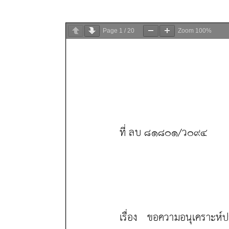
Page
1
/
20
Zoom
100%