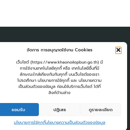
ผู้เยี่่ยมชมเว็บไซต์
จัดการ การอนุญาตใช้งาน Cookies
ผู้เยี่ยมชม :
18
am
เว็บไซต์ (https://www.khaonoilopburi.go.th) มี
Login
การใช้งานเทคโนโลยีคุกกี้ หรือ เทคโนโลยีอื่นที่มี
เข้าสู่ระบบ
ลักษณะใกล้เคียงกันกับคุกกี้ บนเว็บไซต์ของเรา
โปรดศึกษา นโยบายการใช้คุกกี้ และ นโยบายความ
แผนผังเว็บไซต์
เป็นส่วนตัวของข้อมูล ก่อนใช้บริการเว็บไซต์ ได้ที่
จัดทำเว็บไซต์
ลิงค์ด้านล่าง
LopburiWebDesign.com
วสาร อบต.เขาน้อย
คู่มือประชาชน
กระดานสนทนา
ติดต่อ อบต.
ยอมรับ
ปฏิเสธ
ดูรายละเอียด
2
ติดต่อ อบต.เขาน้อย
นโยบายการใช้คุกกี้
นโยบายความเป็นส่วนตัวของข้อมูล
Open c