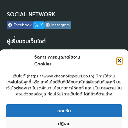
SOCIAL NETWORK
Facebook
X
Instagram
ผู้เยี่่ยมชมเว็บไซต์
ผู้เยี่ยมชม :
14
จัดการ การอนุญาตใช้งาน
Login
Cookies
เข้าสู่ระบบ
แผนผังเว็บไซต์
เว็บไซต์ (https://www.khaonoilopburi.go.th) มีการใช้งาน
จัดทำเว็บไซต์
เทคโนโลยีคุกกี้ หรือ เทคโนโลยีอื่นที่มีลักษณะใกล้เคียงกันกับคุกกี้ บน
LopburiWebDesign.com
เว็บไซต์ของเรา โปรดศึกษา นโยบายการใช้คุกกี้ และ นโยบายความเป็น
ส่วนตัวของข้อมูล ก่อนใช้บริการเว็บไซต์ ได้ที่ลิงค์ด้านล่าง
ยื่นแบบคำร้องทั่วไปออนไลน์
ร้องเรียน – ร้องทุกข์ ให้คำแนะนำ ข้อเสนอแนะ
ยอมรับ
แจ้งเรื่องร้องเรียนการทุจริต
E – Service
ปฏิเสธ
ศูนย์ข้อมูลข่าวสาร อบต.เขาน้อย
คู่มือประชาชน