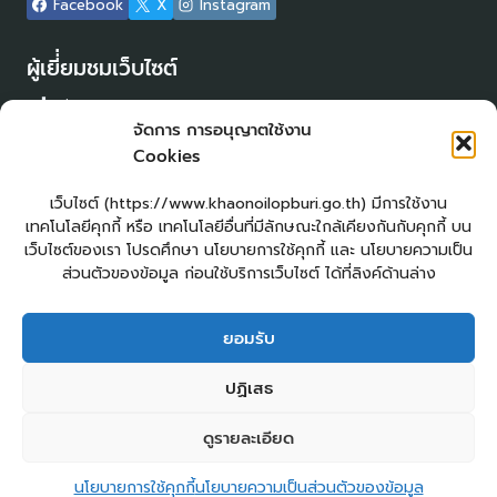
Facebook
X
Instagram
ผู้เยี่่ยมชมเว็บไซต์
ผู้เยี่ยมชม :
20
จัดการ การอนุญาตใช้งาน
Login
Cookies
เข้าสู่ระบบ
แผนผังเว็บไซต์
เว็บไซต์ (https://www.khaonoilopburi.go.th) มีการใช้งาน
จัดทำเว็บไซต์
เทคโนโลยีคุกกี้ หรือ เทคโนโลยีอื่นที่มีลักษณะใกล้เคียงกันกับคุกกี้ บน
LopburiWebDesign.com
เว็บไซต์ของเรา โปรดศึกษา นโยบายการใช้คุกกี้ และ นโยบายความเป็น
ส่วนตัวของข้อมูล ก่อนใช้บริการเว็บไซต์ ได้ที่ลิงค์ด้านล่าง
ยื่นแบบคำร้องทั่วไปออนไลน์
ร้องเรียน – ร้องทุกข์ ให้คำแนะนำ ข้อเสนอแนะ
ยอมรับ
แจ้งเรื่องร้องเรียนการทุจริต
E – Service
ปฏิเสธ
ศูนย์ข้อมูลข่าวสาร อบต.เขาน้อย
คู่มือประชาชน
กระดานสนทนา
ติดต่อ อบต.
2
ดูรายละเอียด
ติดต่อ อบต.เขาน้อย
Copyright © 2026 องค์การบริหารส่วนตำบลเขาน้อย
นโยบายการใช้คุกกี้
นโยบายความเป็นส่วนตัวของข้อมูล