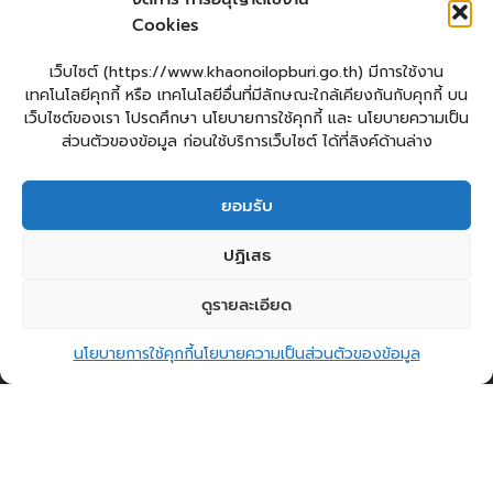
Login
Cookies
เข้าสู่ระบบ
แผนผังเว็บไซต์
เว็บไซต์ (https://www.khaonoilopburi.go.th) มีการใช้งาน
จัดทำเว็บไซต์
เทคโนโลยีคุกกี้ หรือ เทคโนโลยีอื่นที่มีลักษณะใกล้เคียงกันกับคุกกี้ บน
LopburiWebDesign.com
เว็บไซต์ของเรา โปรดศึกษา นโยบายการใช้คุกกี้ และ นโยบายความเป็น
ส่วนตัวของข้อมูล ก่อนใช้บริการเว็บไซต์ ได้ที่ลิงค์ด้านล่าง
ยื่นแบบคำร้องทั่วไปออนไลน์
ร้องเรียน – ร้องทุกข์ ให้คำแนะนำ ข้อเสนอแนะ
ยอมรับ
แจ้งเรื่องร้องเรียนการทุจริต
E – Service
ปฏิเสธ
ศูนย์ข้อมูลข่าวสาร อบต.เขาน้อย
คู่มือประชาชน
กระดานสนทนา
ติดต่อ อบต.
ดูรายละเอียด
2
ติดต่อ อบต.เขาน้อย
Copyright © 2026 องค์การบริหารส่วนตำบลเขาน้อย
นโยบายการใช้คุกกี้
นโยบายความเป็นส่วนตัวของข้อมูล
Open c