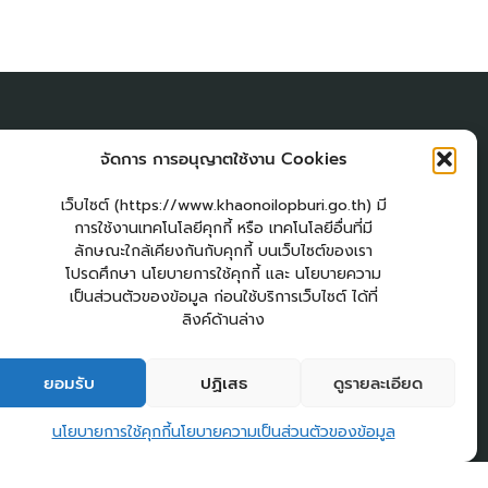
ผู้เยี่่ยมชมเว็บไซต์
จัดการ การอนุญาตใช้งาน Cookies
ผู้เยี่ยมชม :
19
am
เว็บไซต์ (https://www.khaonoilopburi.go.th) มี
Login
การใช้งานเทคโนโลยีคุกกี้ หรือ เทคโนโลยีอื่นที่มี
เข้าสู่ระบบ
ลักษณะใกล้เคียงกันกับคุกกี้ บนเว็บไซต์ของเรา
โปรดศึกษา นโยบายการใช้คุกกี้ และ นโยบายความ
แผนผังเว็บไซต์
เป็นส่วนตัวของข้อมูล ก่อนใช้บริการเว็บไซต์ ได้ที่
จัดทำเว็บไซต์
ลิงค์ด้านล่าง
LopburiWebDesign.com
วสาร อบต.เขาน้อย
คู่มือประชาชน
กระดานสนทนา
ติดต่อ อบต.
ยอมรับ
ปฏิเสธ
ดูรายละเอียด
2
ติดต่อ อบต.เขาน้อย
นโยบายการใช้คุกกี้
นโยบายความเป็นส่วนตัวของข้อมูล
Open c