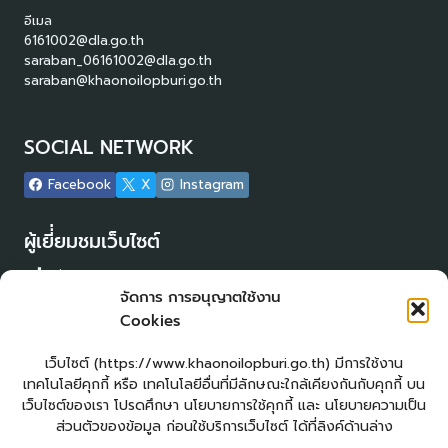
อีเมล
6161002@dla.go.th
saraban_06161002@dla.go.th
saraban@khaonoilopburi.go.th
SOCIAL NETWORK
Facebook
X
Instagram
ผู้เยี่่ยมชมเว็บไซต์
ผู้เยี่ยมชม :
14
จัดการ การอนุญาตใช้งาน
Login
Cookies
เข้าสู่ระบบ
แผนผังเว็บไซต์
เว็บไซต์ (https://www.khaonoilopburi.go.th) มีการใช้งาน
จัดทำเว็บไซต์
เทคโนโลยีคุกกี้ หรือ เทคโนโลยีอื่นที่มีลักษณะใกล้เคียงกันกับคุกกี้ บน
LopburiWebDesign.com
เว็บไซต์ของเรา โปรดศึกษา นโยบายการใช้คุกกี้ และ นโยบายความเป็น
ส่วนตัวของข้อมูล ก่อนใช้บริการเว็บไซต์ ได้ที่ลิงค์ด้านล่าง
ยื่นแบบคำร้องทั่วไปออนไลน์