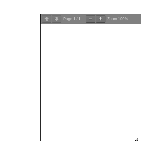
Page
1
/
1
Zoom
100%