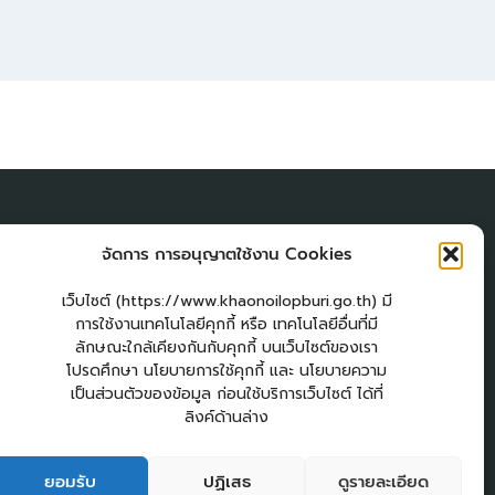
ผู้เยี่่ยมชมเว็บไซต์
จัดการ การอนุญาตใช้งาน Cookies
ผู้เยี่ยมชม :
25
am
เว็บไซต์ (https://www.khaonoilopburi.go.th) มี
การใช้งานเทคโนโลยีคุกกี้ หรือ เทคโนโลยีอื่นที่มี
Login
ลักษณะใกล้เคียงกันกับคุกกี้ บนเว็บไซต์ของเรา
เข้าสู่ระบบ
โปรดศึกษา นโยบายการใช้คุกกี้ และ นโยบายความ
แผนผังเว็บไซต์
เป็นส่วนตัวของข้อมูล ก่อนใช้บริการเว็บไซต์ ได้ที่
จัดทำเว็บไซต์
ลิงค์ด้านล่าง
LopburiWebDesign.com
วสาร อบต.เขาน้อย
คู่มือประชาชน
กระดานสนทนา
ติดต่อ อบต.
ยอมรับ
ปฏิเสธ
ดูรายละเอียด
2