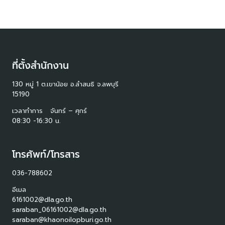
ที่ตั้งสำนักงาน
130 หมู่ 1 ต.เขาน้อย อ.ลำสนธิ จ.ลพบุรี
15190
เวลาทำการ จันทร์ – ศุกร์
08:30 -16:30 น.
โทรศัพท์/โทรสาร
036-788602
อีเมล
6161002@dla.go.th
saraban_06161002@dla.go.th
saraban@khaonoilopburi.go.th