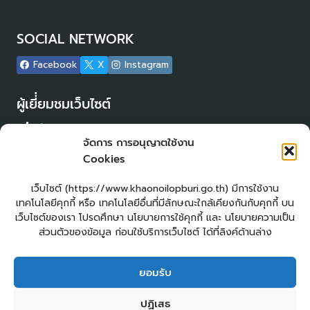
SOCIAL NETWORK
Facebook
X
Instagram
ผู้เยี่่ยมชมเว็บไซต์
ผู้เยี่ยมชม :
17
จัดการ การอนุญาตใช้งาน
Login
Cookies
เข้าสู่ระบบ
แผนผังเว็บไซต์
เว็บไซต์ (https://www.khaonoilopburi.go.th) มีการใช้งาน
จัดทำเว็บไซต์
เทคโนโลยีคุกกี้ หรือ เทคโนโลยีอื่นที่มีลักษณะใกล้เคียงกันกับคุกกี้ บน
LopburiWebDesign.com
เว็บไซต์ของเรา โปรดศึกษา นโยบายการใช้คุกกี้ และ นโยบายความเป็น
ส่วนตัวของข้อมูล ก่อนใช้บริการเว็บไซต์ ได้ที่ลิงค์ด้านล่าง
ยื่นแบบคำร้องทั่วไปออนไลน์
ร้องเรียน – ร้องทุกข์ ให้คำแนะนำ ข้อเสนอแนะ
ยอมรับ
แจ้งเรื่องร้องเรียนการทุจริต
E – Service
ปฏิเสธ
ศูนย์ข้อมูลข่าวสาร อบต.เขาน้อย
คู่มือประชาชน