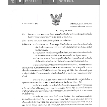
Page
1
/
8
Zoom
100%