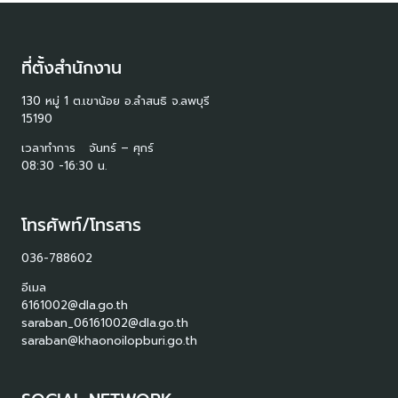
ที่ตั้งสำนักงาน
130 หมู่ 1 ต.เขาน้อย อ.ลำสนธิ จ.ลพบุรี
15190
เวลาทำการ จันทร์ – ศุกร์
08:30 -16:30 น.
โทรศัพท์/โทรสาร
036-788602
อีเมล
6161002@dla.go.th
saraban_06161002@dla.go.th
saraban@khaonoilopburi.go.th