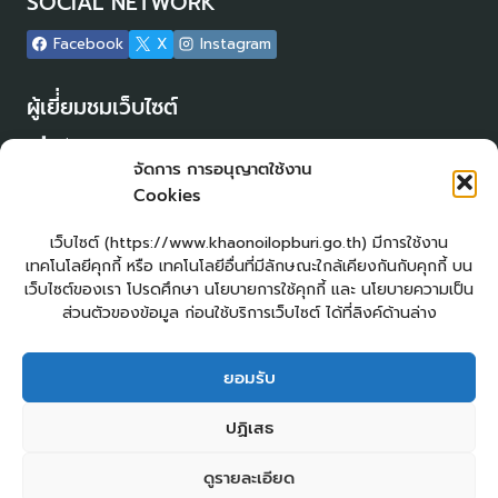
SOCIAL NETWORK
Facebook
X
Instagram
ผู้เยี่่ยมชมเว็บไซต์
ผู้เยี่ยมชม :
15
จัดการ การอนุญาตใช้งาน
Login
Cookies
เข้าสู่ระบบ
แผนผังเว็บไซต์
เว็บไซต์ (https://www.khaonoilopburi.go.th) มีการใช้งาน
จัดทำเว็บไซต์
เทคโนโลยีคุกกี้ หรือ เทคโนโลยีอื่นที่มีลักษณะใกล้เคียงกันกับคุกกี้ บน
LopburiWebDesign.com
เว็บไซต์ของเรา โปรดศึกษา นโยบายการใช้คุกกี้ และ นโยบายความเป็น
ส่วนตัวของข้อมูล ก่อนใช้บริการเว็บไซต์ ได้ที่ลิงค์ด้านล่าง
ยื่นแบบคำร้องทั่วไปออนไลน์
ร้องเรียน – ร้องทุกข์ ให้คำแนะนำ ข้อเสนอแนะ
ยอมรับ
แจ้งเรื่องร้องเรียนการทุจริต
E – Service
ปฏิเสธ
ศูนย์ข้อมูลข่าวสาร อบต.เขาน้อย
คู่มือประชาชน
กระดานสนทนา
ติดต่อ อบต.
ดูรายละเอียด
2