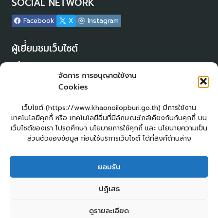
SOCIAL NETWORK
Facebook
X
Instagram
ผู้เยี่่ยมชมเว็บไซต์
ผู้เยี่ยมชม :
18
จัดการ การอนุญาตใช้งาน
Login
Cookies
เข้าสู่ระบบ
แผนผังเว็บไซต์
เว็บไซต์ (https://www.khaonoilopburi.go.th) มีการใช้งาน
จัดทำเว็บไซต์
เทคโนโลยีคุกกี้ หรือ เทคโนโลยีอื่นที่มีลักษณะใกล้เคียงกันกับคุกกี้ บน
LopburiWebDesign.com
เว็บไซต์ของเรา โปรดศึกษา นโยบายการใช้คุกกี้ และ นโยบายความเป็น
ส่วนตัวของข้อมูล ก่อนใช้บริการเว็บไซต์ ได้ที่ลิงค์ด้านล่าง
ยื่นแบบคำร้องทั่วไปออนไลน์
ร้องเรียน – ร้องทุกข์ ให้คำแนะนำ ข้อเสนอแนะ
ยอมรับ
แจ้งเรื่องร้องเรียนการทุจริต
E – Service
ปฏิเสธ
ศูนย์ข้อมูลข่าวสาร อบต.เขาน้อย
คู่มือประชาชน
กระดานสนทนา
ติดต่อ อบต.
ดูรายละเอียด
2