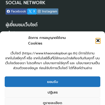
SOCIAL NETWORK
Facebook
X
Instagram
ผู้เยี่่ยมชมเว็บไซต์
ผู้เยี่ยมชม :
17
จัดการ การอนุญาตใช้งาน
Login
Cookies
เข้าสู่ระบบ
แผนผังเว็บไซต์
เว็บไซต์ (https://www.khaonoilopburi.go.th) มีการใช้งาน
จัดทำเว็บไซต์
เทคโนโลยีคุกกี้ หรือ เทคโนโลยีอื่นที่มีลักษณะใกล้เคียงกันกับคุกกี้ บน
LopburiWebDesign.com
เว็บไซต์ของเรา โปรดศึกษา นโยบายการใช้คุกกี้ และ นโยบายความเป็น
ส่วนตัวของข้อมูล ก่อนใช้บริการเว็บไซต์ ได้ที่ลิงค์ด้านล่าง
ยื่นแบบคำร้องทั่วไปออนไลน์
ร้องเรียน – ร้องทุกข์ ให้คำแนะนำ ข้อเสนอแนะ
ยอมรับ
แจ้งเรื่องร้องเรียนการทุจริต
E – Service
ปฏิเสธ
ศูนย์ข้อมูลข่าวสาร อบต.เขาน้อย
คู่มือประชาชน
กระดานสนทนา
ติดต่อ อบต.
ดูรายละเอียด
2