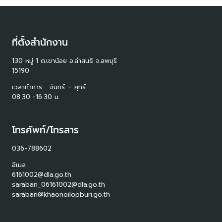
ที่ตั้งสำนักงาน
130 หมู่ 1 ต.เขาน้อย อ.ลำสนธิ จ.ลพบุรี
15190
เวลาทำการ จันทร์ – ศุกร์
08:30 -16:30 น.
โทรศัพท์/โทรสาร
036-788602
อีเมล
6161002@dla.go.th
saraban_06161002@dla.go.th
saraban@khaonoilopburi.go.th