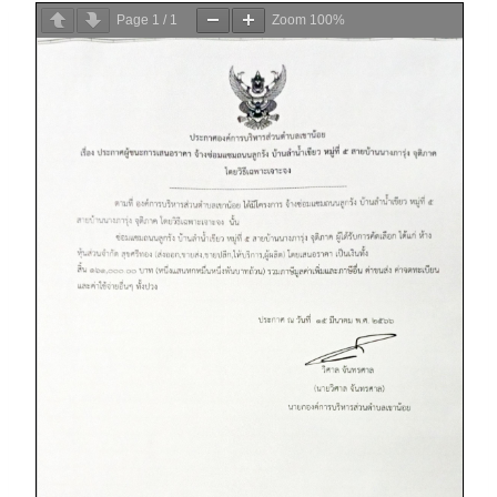
Page
1
/
1
Zoom
100%