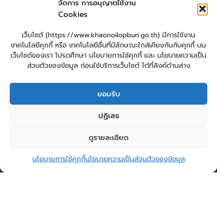
จัดการ การอนุญาตใช้งาน
Login
Cookies
เข้าสู่ระบบ
แผนผังเว็บไซต์
เว็บไซต์ (https://www.khaonoilopburi.go.th) มีการใช้งาน
จัดทำเว็บไซต์
เทคโนโลยีคุกกี้ หรือ เทคโนโลยีอื่นที่มีลักษณะใกล้เคียงกันกับคุกกี้ บน
LopburiWebDesign.com
เว็บไซต์ของเรา โปรดศึกษา นโยบายการใช้คุกกี้ และ นโยบายความเป็น
ส่วนตัวของข้อมูล ก่อนใช้บริการเว็บไซต์ ได้ที่ลิงค์ด้านล่าง
ยื่นแบบคำร้องทั่วไปออนไลน์
ร้องเรียน – ร้องทุกข์ ให้คำแนะนำ ข้อเสนอแนะ
ยอมรับ
แจ้งเรื่องร้องเรียนการทุจริต
E – Service
ปฏิเสธ
ศูนย์ข้อมูลข่าวสาร อบต.เขาน้อย
คู่มือประชาชน
กระดานสนทนา
ติดต่อ อบต.
ดูรายละเอียด
2
ติดต่อ อบต.เขาน้อย
Copyright © 2026 องค์การบริหารส่วนตำบลเขาน้อย
นโยบายการใช้คุกกี้
นโยบายความเป็นส่วนตัวของข้อมูล
Open c