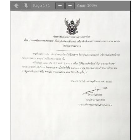
Page
1
/
1
Zoom
100%