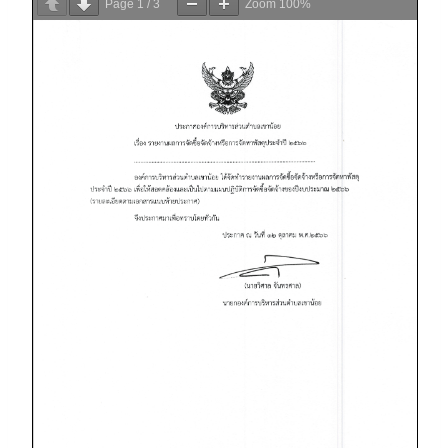
Page
1
/
3
Zoom
100%