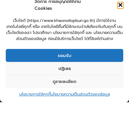
จัดการ การอนุญาตใช้งาน
Login
Cookies
เข้าสู่ระบบ
แผนผังเว็บไซต์
เว็บไซต์ (https://www.khaonoilopburi.go.th) มีการใช้งาน
จัดทำเว็บไซต์
เทคโนโลยีคุกกี้ หรือ เทคโนโลยีอื่นที่มีลักษณะใกล้เคียงกันกับคุกกี้ บน
LopburiWebDesign.com
เว็บไซต์ของเรา โปรดศึกษา นโยบายการใช้คุกกี้ และ นโยบายความเป็น
ส่วนตัวของข้อมูล ก่อนใช้บริการเว็บไซต์ ได้ที่ลิงค์ด้านล่าง
ยื่นแบบคำร้องทั่วไปออนไลน์
ร้องเรียน – ร้องทุกข์ ให้คำแนะนำ ข้อเสนอแนะ
ยอมรับ
แจ้งเรื่องร้องเรียนการทุจริต
E – Service
ปฏิเสธ
ศูนย์ข้อมูลข่าวสาร อบต.เขาน้อย
คู่มือประชาชน
กระดานสนทนา
ติดต่อ อบต.
ดูรายละเอียด
2
ติดต่อ อบต.เขาน้อย
Copyright © 2026 องค์การบริหารส่วนตำบลเขาน้อย
นโยบายการใช้คุกกี้
นโยบายความเป็นส่วนตัวของข้อมูล
Open c