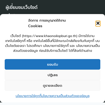
ผู้เยี่่ยมชมเว็บไซต์
ผู้เยี่ยมชม :
0
จัดการ การอนุญาตใช้งาน
Login
Cookies
เข้าสู่ระบบ
แผนผังเว็บไซต์
เว็บไซต์ (https://www.khaonoilopburi.go.th) มีการใช้งาน
จัดทำเว็บไซต์
เทคโนโลยีคุกกี้ หรือ เทคโนโลยีอื่นที่มีลักษณะใกล้เคียงกันกับคุกกี้ บน
LopburiWebDesign.com
เว็บไซต์ของเรา โปรดศึกษา นโยบายการใช้คุกกี้ และ นโยบายความเป็น
ส่วนตัวของข้อมูล ก่อนใช้บริการเว็บไซต์ ได้ที่ลิงค์ด้านล่าง
ยื่นแบบคำร้องทั่วไปออนไลน์
ร้องเรียน – ร้องทุกข์ ให้คำแนะนำ ข้อเสนอแนะ
ยอมรับ
แจ้งเรื่องร้องเรียนการทุจริต
E – Service
ปฏิเสธ
ศูนย์ข้อมูลข่าวสาร อบต.เขาน้อย
คู่มือประชาชน
กระดานสนทนา
ติดต่อ อบต.
ดูรายละเอียด
2
ติดต่อ อบต.เขาน้อย
Copyright © 2026 องค์การบริหารส่วนตำบลเขาน้อย
นโยบายการใช้คุกกี้
นโยบายความเป็นส่วนตัวของข้อมูล
Open c